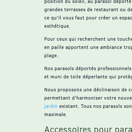
position du soleil, au
parasol déporté 
grandes terrasses de restaurant ou d
ce qu’il vous faut pour créer un espac
esthétique.
Pour ceux qui recherchent une touch
en paille
apportent une ambiance tropi
plage.
Nos
parasols déportés professionnels
et muni de
toile déperlante
qui
protèg
Nous proposons une
déclinaison
de
c
permettant d’harmoniser votre nouv
jardin
existant. Tous nos parasols so
maximale.
Accessoires pour par