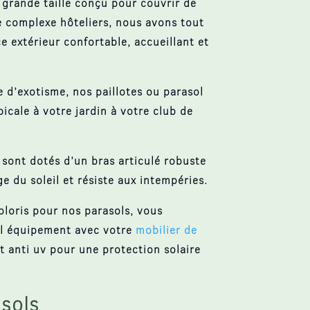
grande taille
conçu pour couvrir de
e complexe hôteliers
, nous avons tout
e extérieur confortable, accueillant et
e d’exotisme, nos
paillotes
ou
parasol
cale à votre jardin à votre club de
sont dotés d’un
bras articulé
robuste
e du soleil
et résiste aux intempéries.
oloris
pour nos parasols, vous
el équipement avec votre
mobilier de
nt
anti uv
pour une protection solaire
asols