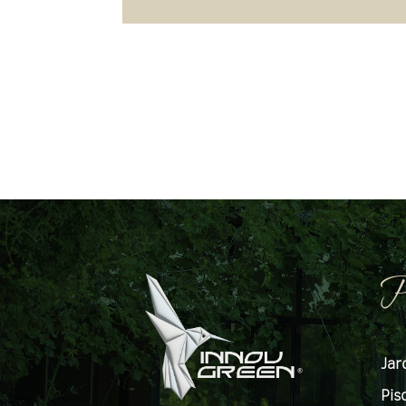
P
Jar
Pis