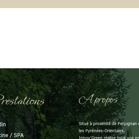
restations
A propos
din
Situé à proximité de Perpignan
les Pyrénées-Orientales,
cine / SPA
Innov’Green réalise tous vos pr